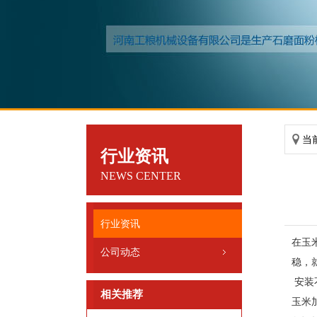
当
行业资讯
NEWS CENTER
行业资讯
在玉
公司动态
稳，
安装
相关推荐
玉米